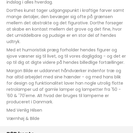
indslag i alles hverdag.
Dorthes kunst tager udgangspunkt i kraftige farver samt
mange detaljer, den bevæger sig ofte på grænsen
mellem det abstrakte og det figurative. Dorthe forsøger
at skabe en kontast mellem det grove og det fine, hvor
det umiddelbare og pudsige er en stor del af hendes
udtryk.
Med et humoristisk præg forholder hendes figurer og
sjove væsner sig til livet, og til vores dagligdag - og det er
op til dig at digte videre på hendes billedlige fortællinger.
Margon Bilde er uddannet håndværker indenfor træ og
har altid arbejdet med sine hænder - og med hans blik
for design og funktionalitet laver han nogle utrolig flotte
retrolamper ud af gamle lamper og lampetter fra '50 -
'60 & '70'erne. Alt hvad der bruges til lamperne er
produceret i Danmark.
Med Venlig Hilsen
Værnhøj & Bilde